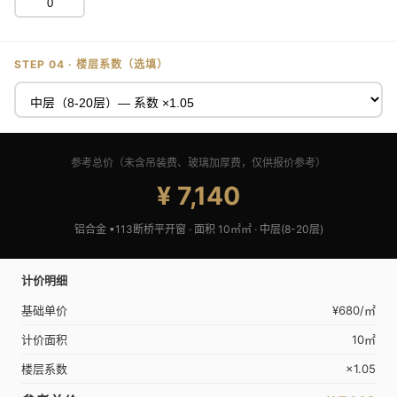
STEP 04 · 楼层系数（选填）
参考总价（未含吊装费、玻璃加厚费，仅供报价参考）
¥ 7,140
铝合金 ▪113断桥平开窗
· 面积
10㎡
㎡ ·
中层(8-20层)
计价明细
基础单价
¥680/㎡
计价面积
10㎡
楼层系数
×1.05